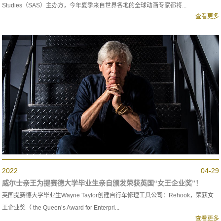
Studies（SAS）主办方，今年夏季来自世界各地的全球动画专家都将...
查看更多
2022
04-29
威尔士亲王为提赛德大学毕业生亲自颁发荣获英国“女王企业奖”！
英国提赛德大学毕业生Wayne Taylor创建自行车修理工具公司：Rehook，荣获女
王企业奖（ the Queen’s Award for Enterpri...
查看更多