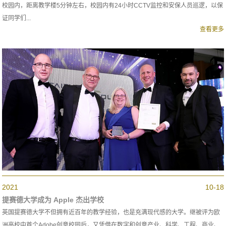
校园内，距离教学楼5分钟左右，校园内有24小时CCTV监控和安保人员巡逻，以保
证同学们...
查看更多
2021
10-18
提赛德大学成为 Apple 杰出学校
英国提赛德大学不但拥有近百年的教学经验，也是充满现代感的大学。继被评为欧
洲高校中首个Adobe创意校园后，又凭借在数字和创意产业、科学、工程、商业、