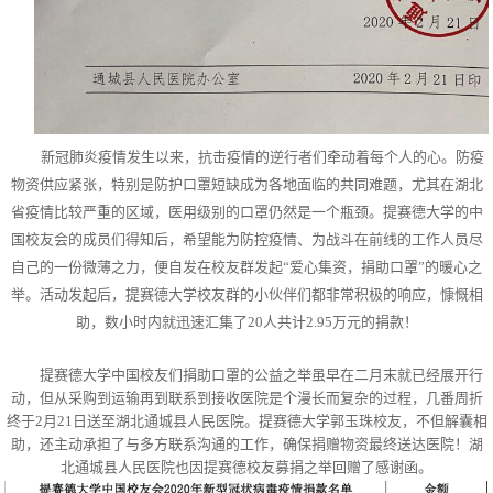
新冠肺炎疫情发生以来
，抗击疫情的逆行者们牵动着每个人的心。
防疫
物资供应紧张
，
特别是防护口罩短缺成为各地面临的共同难题
，尤其在湖北
省疫情比较严重的区域，医用级别的口罩仍然是一个瓶颈。提赛德大学的中
国校友会的成员们得知后，希望能为防控疫情、为战斗在前线的工作人员尽
自己的一份微薄之力，便自发在校友群发起“爱心集资，捐助口罩”的暖心之
举。活动发起后，提赛德大学校友群的小伙伴们都非常积极的响应，慷慨相
助，数小时内就迅速汇集了20人共计2.95万元的捐款！
提赛德大学中国校友们捐助口罩的公益之举虽早在二月末就已经展开行
动，但从采购到运输再到联系到接收医院是个漫长而复杂的过程，几番周折
终于2月21日送至湖北通城县人民医院。提赛德大学郭玉珠校友，不但解囊相
助，还主动承担了与多方联系沟通的工作，确保捐赠物资最终送达医院！湖
北通城县人民医院也因提赛德校友募捐之举回赠了感谢函。